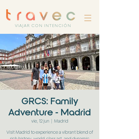
VIAJAR CON INTENCIÓN
GRCS: Family
Adventure - Madrid
vie, 12 jun
  |  
Madrid
Visit Madrid to experience a vibrant blend of
rich history, world-class art, and dynamic