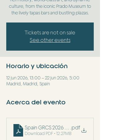
culture, from the iconic Prado Museum to
the lively tapas bars and bustling plazas.
Tickets are not on sale
See other events
Horario y ubicación
12 jun 2026, 13:00 – 22 jun 2026, 5:00
Madrid, Madrid, Spain
Acerca del evento
Spain GRCS 2026 With Pricing (1)
.pdf
Download PDF • 12.27MB