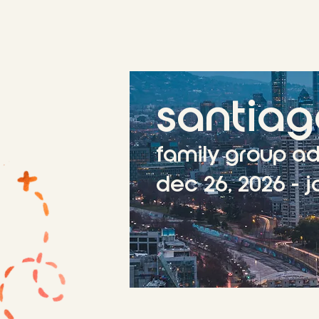
santiag
family group a
dec 26, 2026 - j