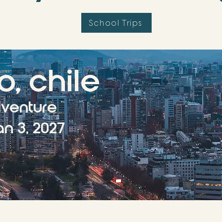
School Trips
o, chile
dventure
an 3, 2027