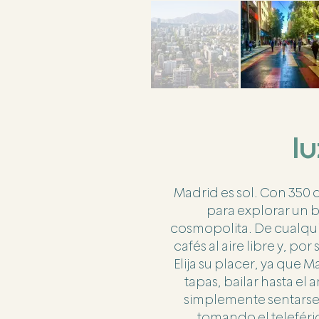
lu
Madrid es sol. Con 350 d
para explorar un b
cosmopolita. De cualquie
cafés al aire libre y, po
Elija su placer, ya que
tapas, bailar hasta el
simplemente sentarse 
tomando el teleféri