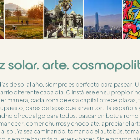
z solar. arte. cosmopoli
ías de sol al año, siempre es perfecto para pasear. Un 
arrio diferente cada día. O instálese en su propio ri
r manera, cada zona de esta capital ofrece plazas, 
r supuesto, bares de tapas que sirven tortilla española 
 Madrid ofrece algo para todos: pasear en bote a remo
 amanecer, comer churros y chocolate, apreciar el arte
al sol. Ya sea caminando, tomando el autobús, toma
co, siempre hay más que ver y hacer. Sin embargo, si