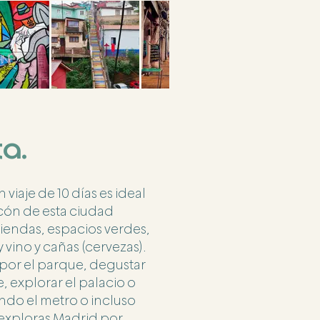
ta.
viaje de 10 días es ideal
ncón de esta ciudad
tiendas, espacios verdes,
y vino y cañas (cervezas).
 por el parque, degustar
, explorar el palacio o
ndo el metro o incluso
 exploras Madrid por